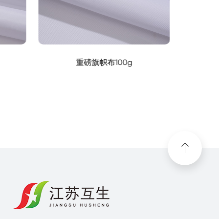
重磅旗帜布100g