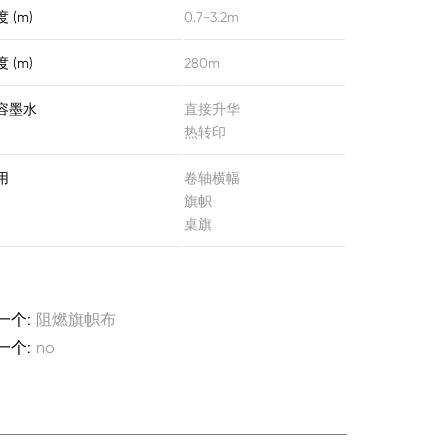
 (m)
0.7-3.2m
 (m)
280m
容墨水
直接升华
热转印
用
卷轴横幅
旗帜
桌旗
一个:
阻燃旗帜布
一个:
no