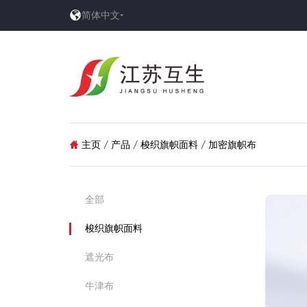

简体中文
主页
/
产品
/
梭织旗帜面料
/
加密旗帜布

全部
梭织旗帜面料
遮光布
牛津布