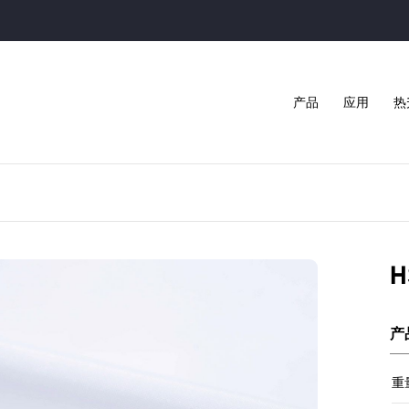
产品
应用
热
产
重量