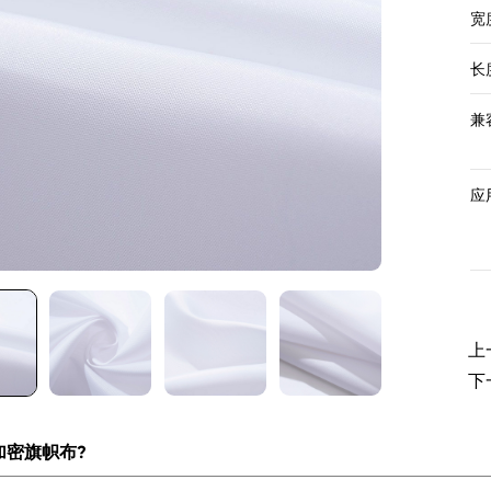
宽度
长度
兼
应
上
下
加密旗帜布?