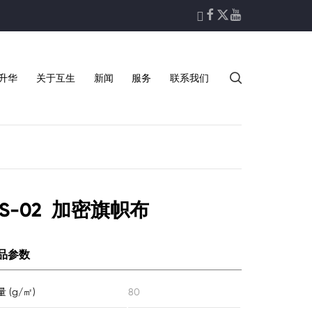





升华
关于互生
新闻
服务
联系我们
HS-02 加密旗帜布
品参数
 (g/㎡)
80