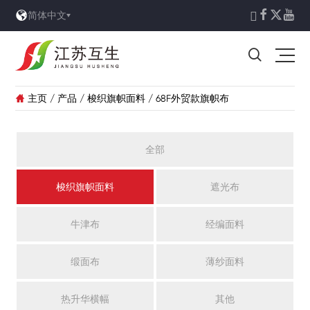





简体中文

主页
/
产品
/
梭织旗帜面料
/
68F外贸款旗帜布

全部
梭织旗帜面料
遮光布
牛津布
经编面料
缎面布
薄纱面料
热升华横幅
其他