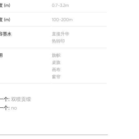
 (m)
0.7-3.2m
 (m)
100-200m
容墨水
直接升华
热转印
用
旗帜
桌旗
画布
窗帘
一个:
双喷贡缎
一个:
no