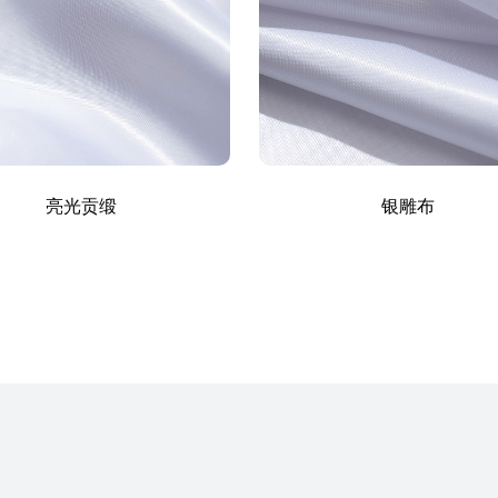
亮光贡缎
银雕布