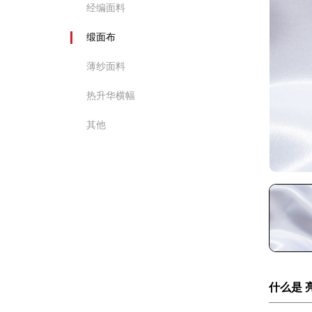
经编面料
缎面布
薄纱面料
热升华横幅
其他
什么是 