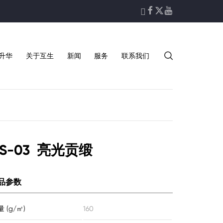





升华
关于互生
新闻
服务
联系我们
S-03 亮光贡缎
品参数
 (g/㎡)
160