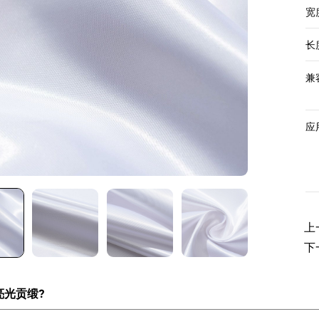
宽度
长度
兼
应
上
下
亮光贡缎?