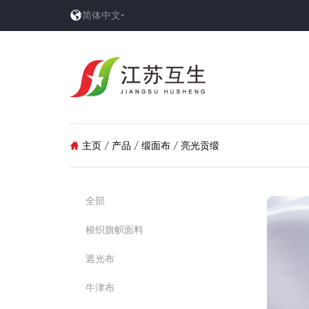

简体中文
主页
/
产品
/
缎面布
/
亮光贡缎

全部
梭织旗帜面料
遮光布
牛津布