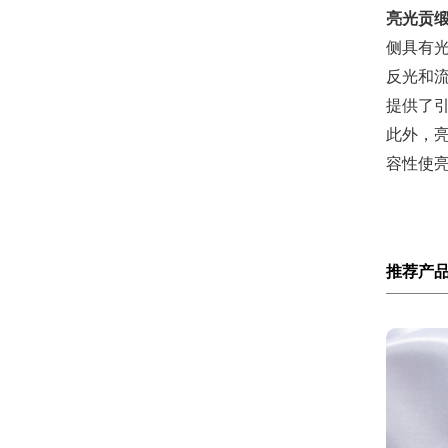
亮光贡
侧具有
反光和
提供了
此外，
容性使
推荐产