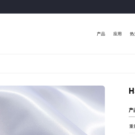
产品
应用
热
H
产
重量