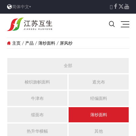





简体中文

主页
/
产品
/
薄纱面料
/
屏风纱

全部
梭织旗帜面料
遮光布
牛津布
经编面料
缎面布
薄纱面料
热升华横幅
其他